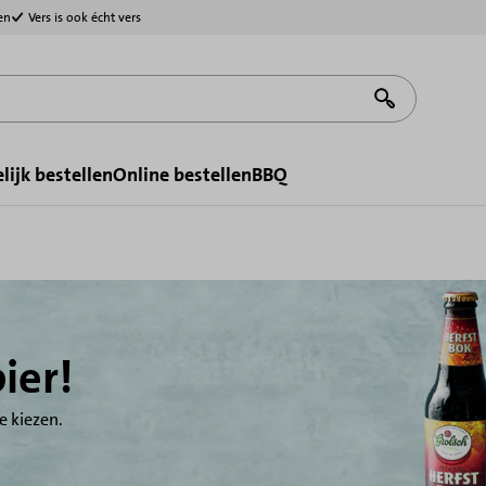
en
Vers is ook écht vers
lijk bestellen
Online bestellen
BBQ
bier!
e kiezen.