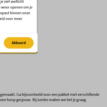
e ziet wellicht
n weer openen om je
gepast binnen onze
leid voor meer
 advertenties te
Akkoord
ofielen gebruiken
lisatie van content.
dvertenties meten.
of combinaties van
e gegevens gebruiken
e gemaakt. Ga bijvoorbeeld voor een pakket met verschillende
eens een hoop gesjouw. Bij Jumbo maken we het je graag