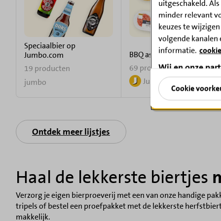
uitgeschakeld. Als 
minder relevant v
keuzes te wijzigen
volgende kanalen 
Speciaalbier op
informatie.
cookie
BBQ assortiment
Jumbo.com
Wij en onze par
69 producten
19 producten
Jumbo
Informatie op een
jumbo
Cookie voorke
selecteren. Profi
voor de selectie v
Profielen gebruike
Contentprestaties
Ontdek meer lijstjes
gegevens uit vers
om content te sele
Partnerlijst (derde
Haal de lekkerste biertjes
m
Verzorg je eigen bierproeverij met een van onze handige pak
tripels of bestel een proefpakket met de lekkerste herfstbier
makkelijk.