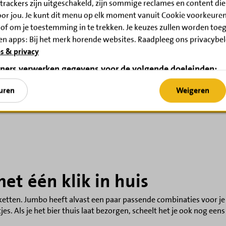
trackers zijn uitgeschakeld, zijn sommige reclames en content die j
oor jou. Je kunt dit menu op elk moment vanuit Cookie voorkeure
 of om je toestemming in te trekken. Je keuzes zullen worden toe
en apps: Bij het merk horende websites. Raadpleeg ons privacybe
s & privacy
Picknick benodigdheden
Klassieke borrelplank
tners verwerken gegevens voor de volgende doeleinden:
51 producten
145 producten
Jumbo
Jumbo
 apparaat opslaan en/of openen. Beperkte gegevens gebruiken om
uren
Weigeren
elen aanmaken ten behoeve van gepersonaliseerde advertenties. Pr
an gepersonaliseerde advertenties. Profielen aanmaken ter persona
n ter selectie van gepersonaliseerde content. De prestaties van a
 meten. Publieksgroepen begrijpen aan de hand van statistieken 
chillende bronnen. Diensten ontwikkelen en verbeteren. Beperkt
cteren.
n)
et één klik in huis
ketten. Jumbo heeft alvast een paar passende combinaties voor j
tjes. Als je het bier thuis laat bezorgen, scheelt het je ook nog 