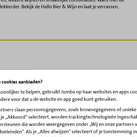
lekkerder. Bekijk de Hallo Bier & Wijn en laat je verrassen.
ne en maak het jezelf extra makkelijk met de handige lijstjes.
 cookies aanbieden?
oonlijker te helpen, gebruikt Jumbo op haar websites en apps coo
ndere voor dat u de website en app goed kunt gebruiken.
rtners slaan persoonsgegevens, zoals browsegegevens of unieke i
s je „Akkoord” selecteert, worden trackingtechnologieën ingesch
ersteunen die worden weergegeven onder „Wij en onze partners
oeleinden”. Als je „Alles afwijzen” selecteert of je toestemming i