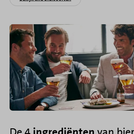
De 4
ingrediënten
van bie