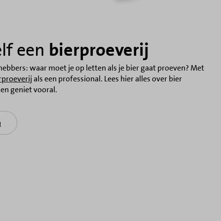
elf een
bierproeverij
fhebbers: waar moet je op letten als je bier gaat proeven? Met
rproeverij
als een professional. Lees hier alles over bier
 en geniet vooral.
n