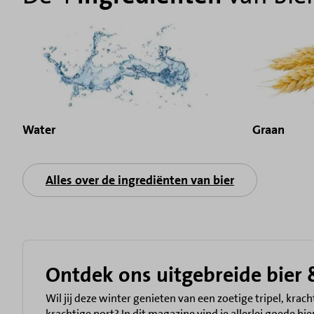
Water
Graan
Alles over de ingrediënten van bier
Ontdek ons uitgebreide bier 
Wil jij deze winter genieten van een zoetige tripel, krac
krachtige port? In dit magazine vind je allerlei goede b