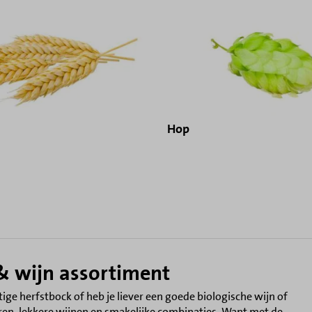
Hop
& wijn assortiment
htige herfstbock of heb je liever een goede biologische wijn of
ieren, lekkere wijnen en smakelijke combinaties. Want met de