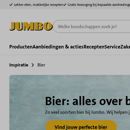
Lekker eten, makkelijke recepten
Gratis bezorging bij bepaalde aanbieding
Home
Producten
Aanbiedingen & acties
Recepten
Service
Zake
Inspiratie
Bier
Bier: alles over 
Zo veel soorten bier bij Jumbo. Wij helpen j
Vind jouw perfecte bier