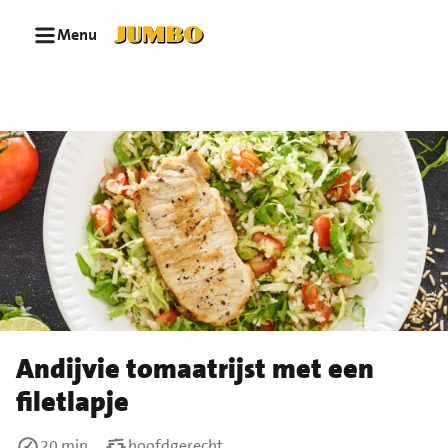
Ga naar zoeken
Ga naar hoofdinhoud
Menu
Andijvie tomaatrijst met een
filetlapje
20 min
hoofdgerecht