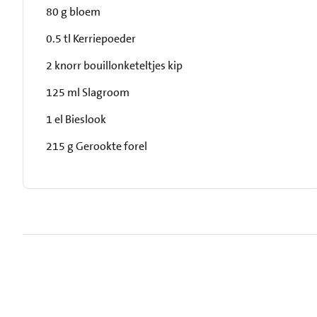
80 g bloem
0.5 tl Kerriepoeder
2 knorr bouillonketeltjes kip
125 ml Slagroom
1 el Bieslook
215 g Gerookte forel