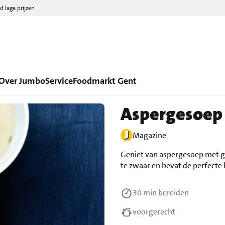
d lage prijzen
Over Jumbo
Service
Foodmarkt Gent
Aspergesoep 
Magazine
Geniet van aspergesoep met ge
te zwaar en bevat de perfecte b
30 min
bereiden
voorgerecht