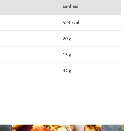
Eenheid
524 kcal
20 g
15 g
42 g