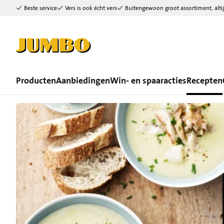
Beste service
Vers is ook écht vers
Buitengewoon groot assortiment, altij
Ga naar zoeken
Ga naar hoofdinhoud
Producten
Aanbiedingen
Win- en spaaracties
Recepten