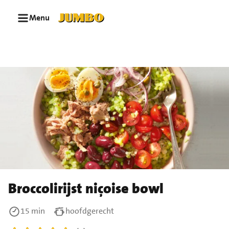
Ga naar zoeken
Ga naar hoofdinhoud
Menu
Broccolirijst niçoise bowl
15 min
hoofdgerecht