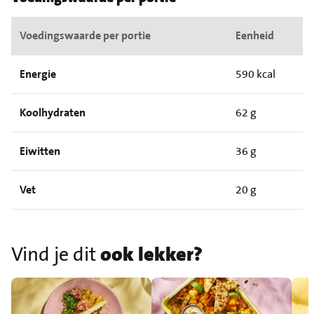
Voedingswaarde per portie
Eenheid
Energie
590 kcal
Koolhydraten
62 g
Eiwitten
36 g
Vet
20 g
Vind je dit
ook lekker?