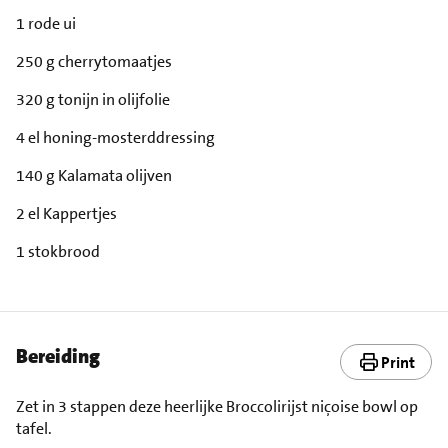
1 rode ui
250 g cherrytomaatjes
320 g tonijn in olijfolie
4 el honing-mosterddressing
140 g Kalamata olijven
2 el Kappertjes
1 stokbrood
Bereiding
Print
Zet in 3 stappen deze heerlijke Broccolirijst niçoise bowl op
tafel.