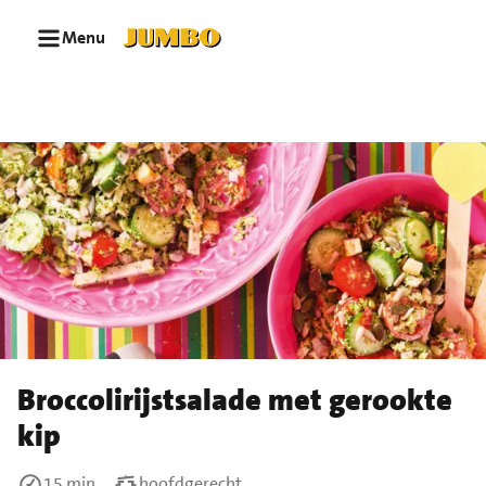
Ga naar zoeken
Ga naar hoofdinhoud
Menu
Broccolirijstsalade met gerookte
kip
15 min
hoofdgerecht