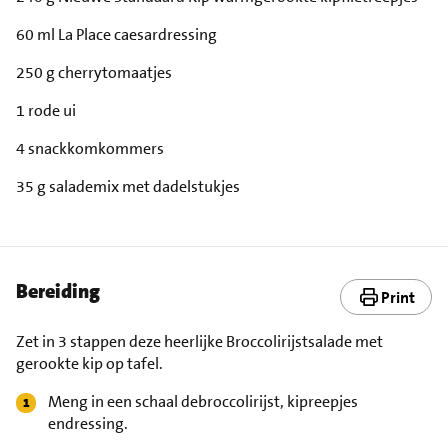
60 ml La Place caesardressing
250 g cherrytomaatjes
1 rode ui
4 snackkomkommers
35 g salademix met dadelstukjes
Bereiding
Print
Zet in 3 stappen deze heerlijke Broccolirijstsalade met
gerookte kip op tafel.
Meng in een schaal debroccolirijst, kipreepjes
endressing.