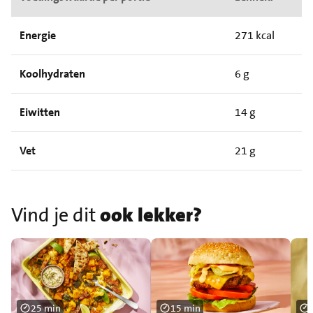
Energie
271 kcal
Koolhydraten
6 g
Eiwitten
14 g
Vet
21 g
Vind je dit
ook lekker?
25 min
15 min