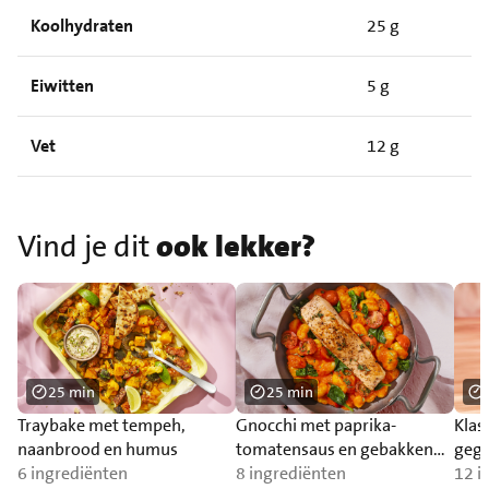
Koolhydraten
25 g
Eiwitten
5 g
Vet
12 g
Vind je dit
ook lekker?
25 min
25 min
Traybake met tempeh,
Gnocchi met paprika-
Klas
naanbrood en humus
tomatensaus en gebakken
gegr
6 ingrediënten
zalm
8 ingrediënten
12 i