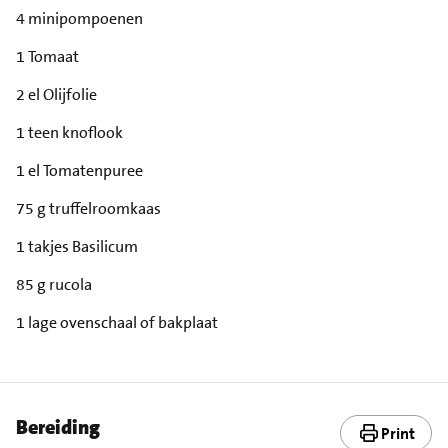
4 minipompoenen
1 Tomaat
2 el Olijfolie
1 teen knoflook
1 el Tomatenpuree
75 g truffelroomkaas
1 takjes Basilicum
85 g rucola
1 lage ovenschaal of bakplaat
Bereiding
Print