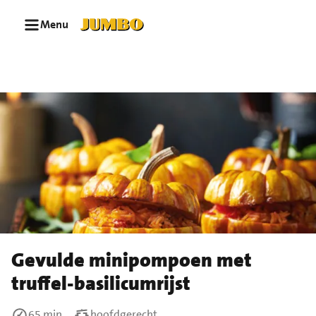
Ga naar zoeken
Ga naar hoofdinhoud
Menu
Gevulde minipompoen met
truffel-basilicumrijst
65 min
hoofdgerecht