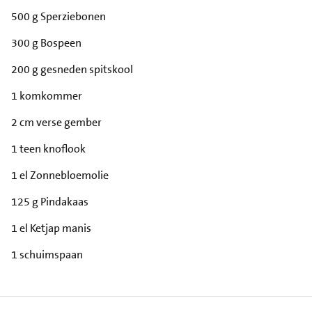
500 g Sperziebonen
300 g Bospeen
200 g gesneden spitskool
1 komkommer
2 cm verse gember
1 teen knoflook
1 el Zonnebloemolie
125 g Pindakaas
1 el Ketjap manis
1 schuimspaan