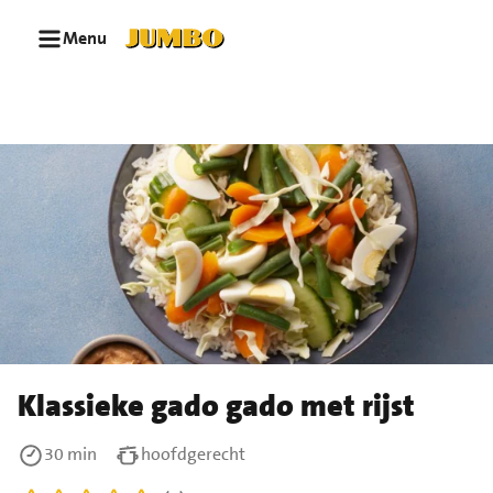
Ga naar zoeken
Ga naar hoofdinhoud
Menu
Klassieke gado gado met rijst
30 min
hoofdgerecht