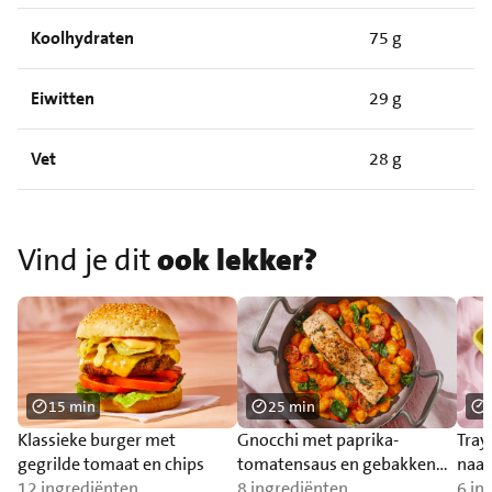
Koolhydraten
75 g
Eiwitten
29 g
Vet
28 g
Vind je dit
ook lekker?
15 min
25 min
Klassieke burger met
Gnocchi met paprika-
Tray
gegrilde tomaat en chips
tomatensaus en gebakken
naa
12 ingrediënten
zalm
8 ingrediënten
6 in