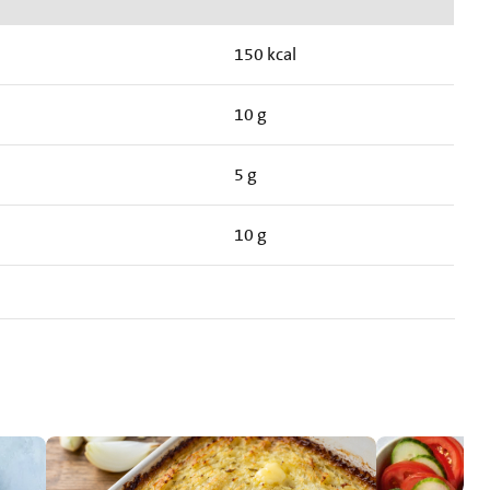
150 kcal
10 g
5 g
10 g