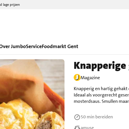
d lage prijzen
Over Jumbo
Service
Foodmarkt Gent
Knapperige
Magazine
Knapperig en hartig gehakt
Ideaal als voorgerecht gese
mosterdsaus. Smullen maar
50 min
bereiden
amuse