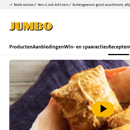
Beste service
Vers is ook écht vers
Buitengewoon groot assortiment, altij
Ga naar zoeken
Ga naar hoofdinhoud
Producten
Aanbiedingen
Win- en spaaracties
Recepten
speel video af