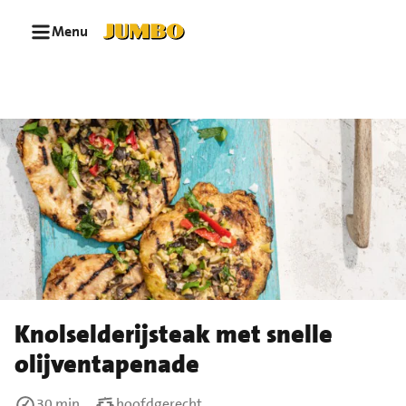
Ga naar zoeken
Ga naar hoofdinhoud
Menu
Knolselderijsteak met snelle
olijventapenade
30 min
hoofdgerecht