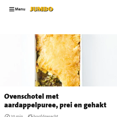
Ga naar zoeken
Ga naar hoofdinhoud
Menu
Ovenschotel met
aardappelpuree, prei en gehakt
20 min
hoofdgerecht