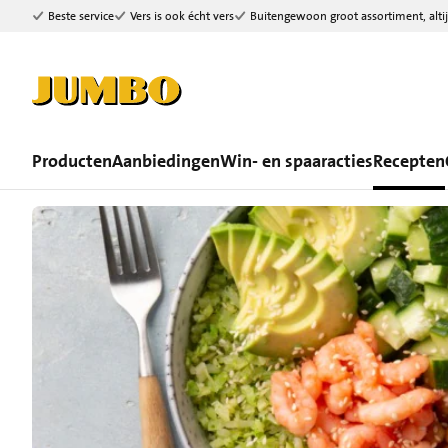
Beste service
Vers is ook écht vers
Buitengewoon groot assortiment, altij
Ga naar zoeken
Ga naar hoofdinhoud
Producten
Aanbiedingen
Win- en spaaracties
Recepten