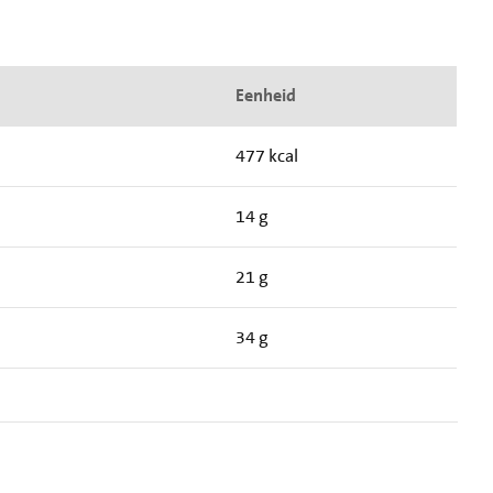
Eenheid
477 kcal
14 g
21 g
34 g