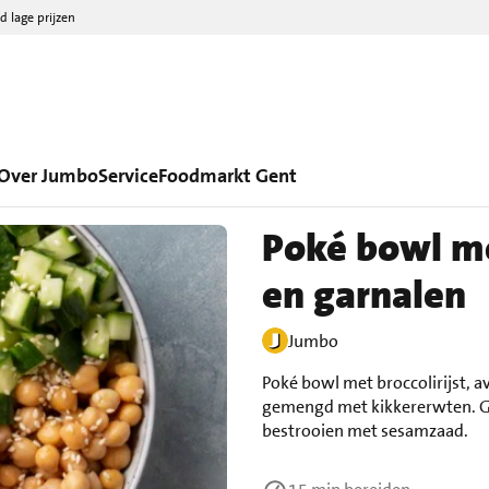
d lage prijzen
Over Jumbo
Service
Foodmarkt Gent
Poké bowl me
en garnalen
Jumbo
Poké bowl met broccolirijst, a
gemengd met kikkererwten. 
bestrooien met sesamzaad.