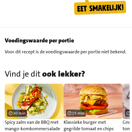
Voedingswaarde per portie
Voor dit recept is de voedingswaarde per portie niet bekend.
Vind je dit
ook lekker?
30 min
15 min
Spicy zalm van de BBQ met
Klassieke burger met
Gnoc
mango-komkommersalade
gegrilde tomaat en chips
toma