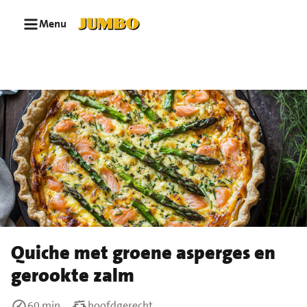
Ga naar zoeken
Ga naar hoofdinhoud
Menu
Quiche met groene asperges en
gerookte zalm
60 min
hoofdgerecht