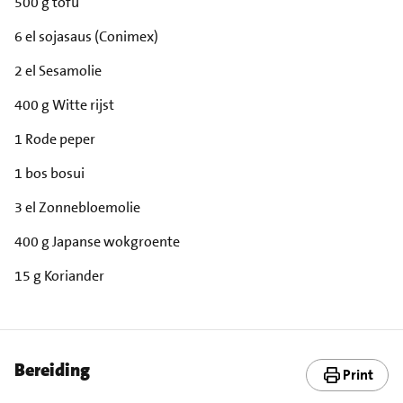
500 g tofu
6 el sojasaus (Conimex)
2 el Sesamolie
400 g Witte rijst
1 Rode peper
1 bos bosui
3 el Zonnebloemolie
400 g Japanse wokgroente
15 g Koriander
Bereiding
Print