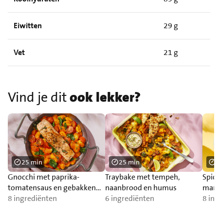
Eiwitten
29 g
Vet
21 g
Vind je dit
ook lekker?
25 min
25 min
Gnocchi met paprika-
Traybake met tempeh,
Spic
tomatensaus en gebakken
naanbrood en humus
man
zalm
8 ingrediënten
6 ingrediënten
8 in