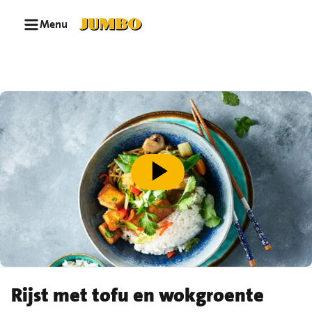
Ga naar zoeken
Ga naar hoofdinhoud
Menu
speel video af
Rijst met tofu en wokgroente