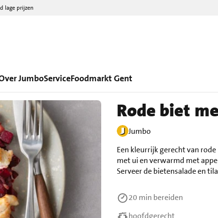
d lage prijzen
Over Jumbo
Service
Foodmarkt Gent
Rode biet me
Jumbo
Een kleurrijk gerecht van rode
met ui en verwarmd met appelp
Serveer de bietensalade en ti
20 min
bereiden
hoofdgerecht