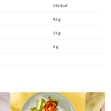
542 kcal
92 g
21 g
6 g