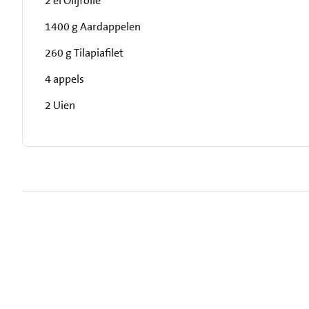
2 el Olijfolie
1400 g Aardappelen
260 g Tilapiafilet
4 appels
2 Uien