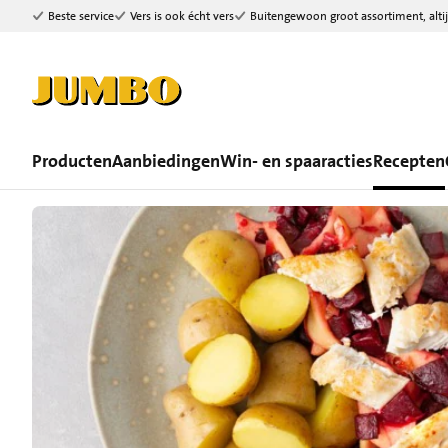
Beste service
Vers is ook écht vers
Buitengewoon groot assortiment, altij
Ga naar zoeken
Ga naar hoofdinhoud
Producten
Aanbiedingen
Win- en spaaracties
Recepten