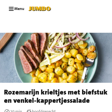
Ga naar zoeken
Ga naar hoofdinhoud
Menu
Rozemarijn krieltjes met biefstuk
en venkel-kappertjessalade
20 min
hoofdgerecht