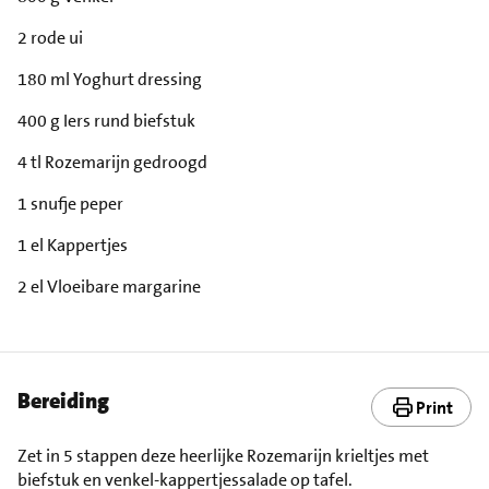
2 rode ui
180 ml Yoghurt dressing
400 g Iers rund biefstuk
4 tl Rozemarijn gedroogd
1 snufje peper
1 el Kappertjes
2 el Vloeibare margarine
Bereiding
Print
Zet in 5 stappen deze heerlijke Rozemarijn krieltjes met
biefstuk en venkel-kappertjessalade op tafel.