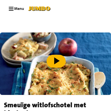
Ga naar zoeken
Ga naar hoofdinhoud
Menu
speel video af
Smeuïge witlofschotel met