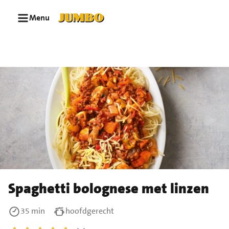
Ga naar zoeken
Ga naar hoofdinhoud
Menu
Spaghetti bolognese met linzen
35 min
hoofdgerecht