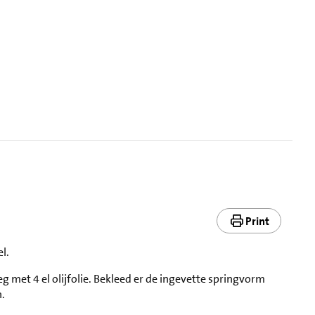
Print
el.
g met 4 el olijfolie. Bekleed er de ingevette springvorm
n.