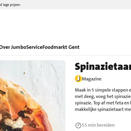
d lage prijzen
Over Jumbo
Service
Foodmarkt Gent
Spinazietaa
Magazine
Maak in 5 simpele stappen e
met deeg, voeg het spinazie
spinazie. Top af met feta e
makkelijke spinazietaart met
55 min
bereiden