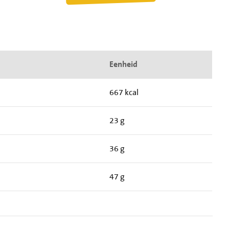
Eenheid
667 kcal
23 g
36 g
47 g