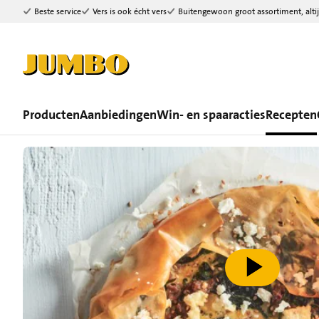
Beste service
Vers is ook écht vers
Buitengewoon groot assortiment, altij
Ga naar zoeken
Ga naar hoofdinhoud
Producten
Aanbiedingen
Win- en spaaracties
Recepten
speel video af