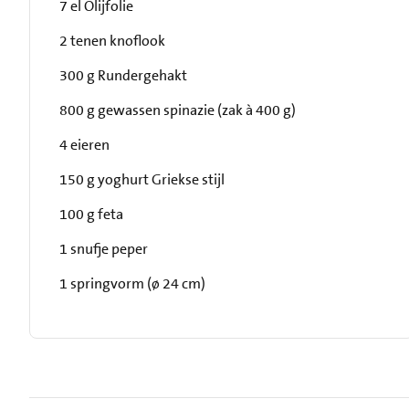
7 el Olijfolie
2 tenen knoflook
300 g Rundergehakt
800 g gewassen spinazie (zak à 400 g)
4 eieren
150 g yoghurt Griekse stijl
100 g feta
1 snufje peper
1 springvorm (ø 24 cm)