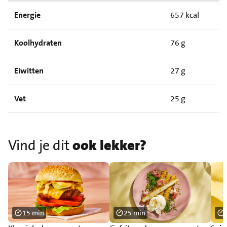
Energie
657 kcal
Koolhydraten
76 g
Eiwitten
27 g
Vet
25 g
Vind je dit
ook lekker?
15 min
25 min