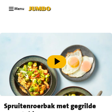
Ga naar zoeken
Ga naar hoofdinhoud
Menu
speel video af
Spruitenroerbak met gegrilde