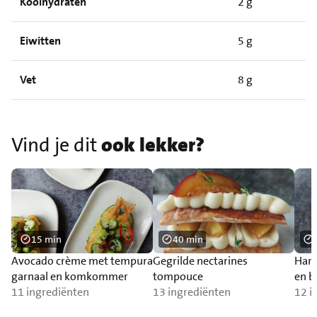
Koolhydraten
2 g
Eiwitten
5 g
Vet
8 g
Vind je dit
ook lekker?
15 min
40 min
Avocado crème met tempura
Gegrilde nectarines
Hart
garnaal en komkommer
tompouce
en b
11 ingrediënten
13 ingrediënten
12 i