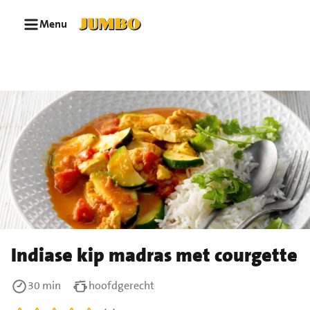
Ga naar zoeken
Ga naar hoofdinhoud
Menu
Indiase kip madras met courgette
30 min
hoofdgerecht