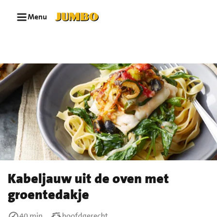
Ga naar zoeken
Ga naar hoofdinhoud
Menu
Kabeljauw uit de oven met
groentedakje
40 min
hoofdgerecht