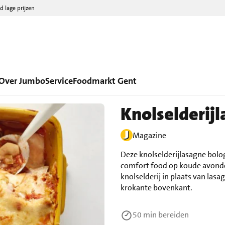
d lage prijzen
Over Jumbo
Service
Foodmarkt Gent
Knolselderij
Magazine
Deze knolselderijlasagne bolog
comfort food op koude avonde
knolselderij in plaats van las
krokante bovenkant.
50 min
bereiden