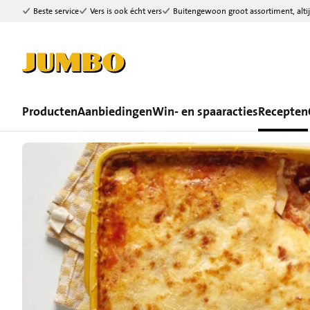
Beste service
Vers is ook écht vers
Buitengewoon groot assortiment, altij
Ga naar zoeken
Ga naar hoofdinhoud
Producten
Aanbiedingen
Win- en spaaracties
Recepten