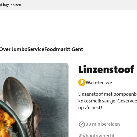
d lage prijzen
Over Jumbo
Service
Foodmarkt Gent
Linzenstoof 
Wat eten we
Linzenstoof met pompoenblo
kokosmelk sausje. Geserveer
op z’n best!
30 min
bereiden
hoofdgerecht