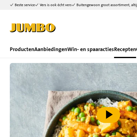
Beste service
Vers is ook écht vers
Buitengewoon groot assortiment, altij
Ga naar zoeken
Ga naar hoofdinhoud
Producten
Aanbiedingen
Win- en spaaracties
Recepten
speel video af