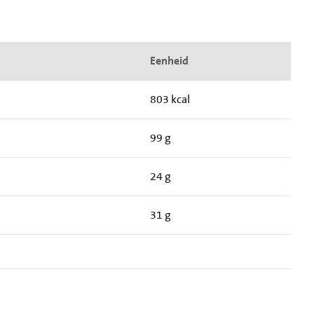
Eenheid
803 kcal
99 g
24 g
31 g