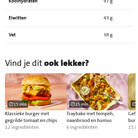
Koolhydraten
97 g
Eiwitten
43 g
Vet
38 g
Vind je dit
ook lekker?
15 min
25 min
Klassieke burger met
Traybake met tempeh,
Gefr
gegrilde tomaat en chips
naanbrood en humus
burr
12 ingrediënten
6 ingrediënten
11 i