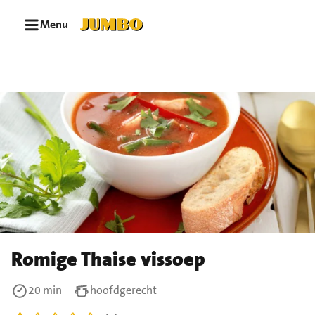
Ga naar zoeken
Ga naar hoofdinhoud
Menu
Romige Thaise vissoep
20 min
hoofdgerecht