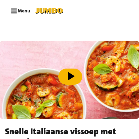
Ga naar zoeken
Ga naar hoofdinhoud
Menu
speel video af
Snelle Italiaanse vissoep met