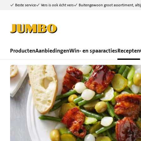
Beste service
Vers is ook écht vers
Buitengewoon groot assortiment, altij
Ga naar zoeken
Ga naar hoofdinhoud
Producten
Aanbiedingen
Win- en spaaracties
Recepten