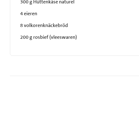
300 g Hüttenkäse naturel
4 eieren
8 volkorenknäckebröd
200 g rosbief (vleeswaren)