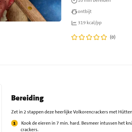
10 min
bereiden
ontbijt
319 kcal/pp
(0)
Bereiding
Zet in 2 stappen deze heerlijke Volkorencrackers met Hüttenk
Kook de eieren in 7 min. hard. Besmeer intussen het k
crackers.