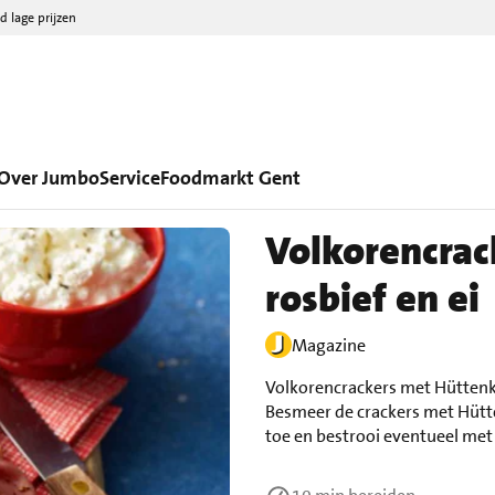
d lage prijzen
Over Jumbo
Service
Foodmarkt Gent
Volkorencrac
rosbief en ei
Magazine
Volkorencrackers met Hüttenkäse
Besmeer de crackers met Hütte
toe en bestrooi eventueel met