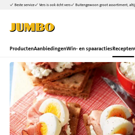
Beste service
Vers is ook écht vers
Buitengewoon groot assortiment, altij
Ga naar zoeken
Ga naar hoofdinhoud
Producten
Aanbiedingen
Win- en spaaracties
Recepten