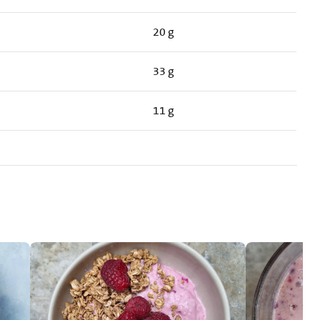
20 g
33 g
11 g