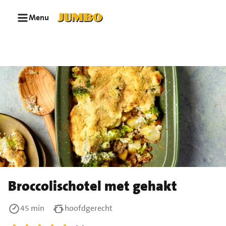
Ga naar zoeken
Ga naar hoofdinhoud
Menu
Broccolischotel met gehakt
45 min
hoofdgerecht