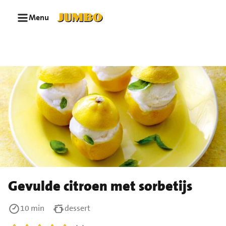
Ga naar zoeken
Ga naar hoofdinhoud
Menu
Gevulde citroen met sorbetijs
10 min
dessert