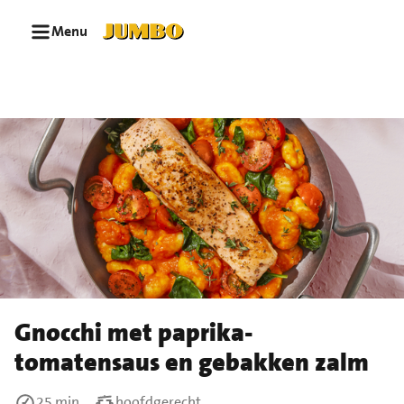
Ga naar zoeken
Ga naar hoofdinhoud
Menu
Gnocchi met paprika-
tomatensaus en gebakken zalm
25 min
hoofdgerecht