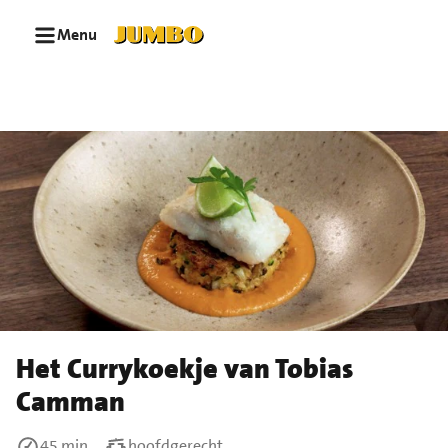
Ga naar zoeken
Ga naar hoofdinhoud
Menu
Het Currykoekje van Tobias
Camman
45 min
hoofdgerecht