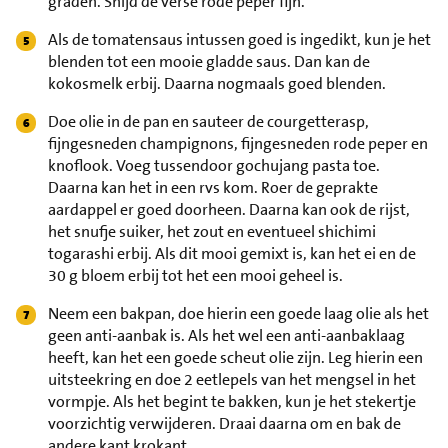
graden. Snijd de verse rode peper fijn.
Als de tomatensaus intussen goed is ingedikt, kun je het
blenden tot een mooie gladde saus. Dan kan de
kokosmelk erbij. Daarna nogmaals goed blenden.
Doe olie in de pan en sauteer de courgetterasp,
fijngesneden champignons, fijngesneden rode peper en
knoflook. Voeg tussendoor gochujang pasta toe.
Daarna kan het in een rvs kom. Roer de geprakte
aardappel er goed doorheen. Daarna kan ook de rijst,
het snufje suiker, het zout en eventueel shichimi
togarashi erbij. Als dit mooi gemixt is, kan het ei en de
30 g bloem erbij tot het een mooi geheel is.
Neem een bakpan, doe hierin een goede laag olie als het
geen anti-aanbak is. Als het wel een anti-aanbaklaag
heeft, kan het een goede scheut olie zijn. Leg hierin een
uitsteekring en doe 2 eetlepels van het mengsel in het
vormpje. Als het begint te bakken, kun je het stekertje
voorzichtig verwijderen. Draai daarna om en bak de
andere kant krokant.