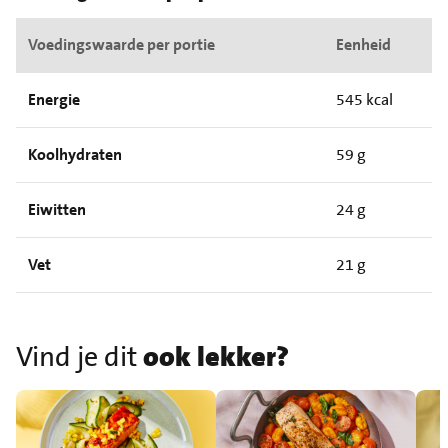
Voedingswaarde per portie
Eenheid
Energie
545 kcal
Koolhydraten
59 g
Eiwitten
24 g
Vet
21 g
Vind je dit
ook lekker?