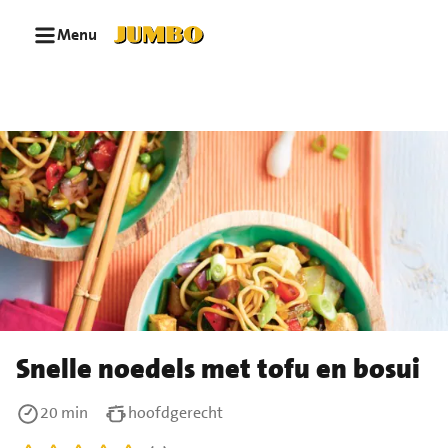
Ga naar zoeken
Ga naar hoofdinhoud
Menu
Snelle noedels met tofu en bosui
20 min
hoofdgerecht