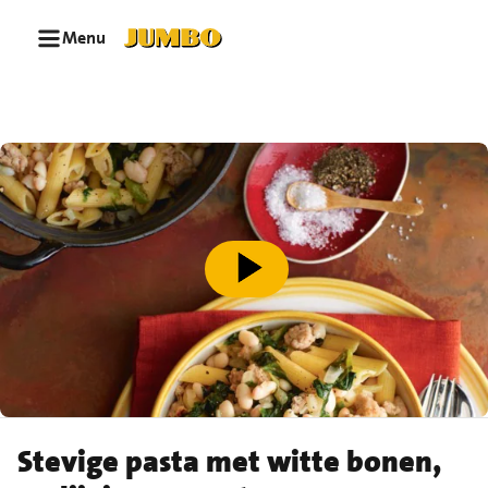
Ga naar zoeken
Ga naar hoofdinhoud
Menu
speel video af
Stevige pasta met witte bonen,