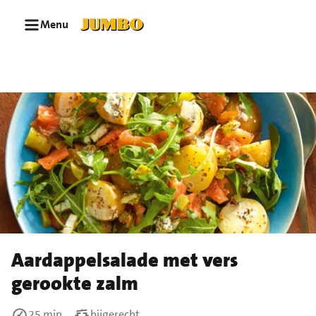
Ga naar zoeken
Ga naar hoofdinhoud
Menu
Aardappelsalade met vers
gerookte zalm
25 min
bijgerecht