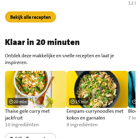
12 i
Bekijk alle recepten
Klaar in 20 minuten
Ontdek deze makkelijke en snelle recepten en laat je
inspireren.
20 min
15 min
Thaise gele curry met
Eenpans-currynoodles met
Bloe
jackfruit
kokos en garnalen
7 in
10 ingrediënten
8 ingrediënten