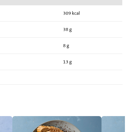
309 kcal
38 g
8 g
13 g