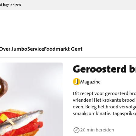
d lage prijzen
Over Jumbo
Service
Foodmarkt Gent
Geroosterd b
Magazine
Dit recept voor geroosterd br
vrienden! Het krokante brood 
oven. Beleg het brood vervolge
smaakcombinatie. Tapasprikke
20 min
bereiden