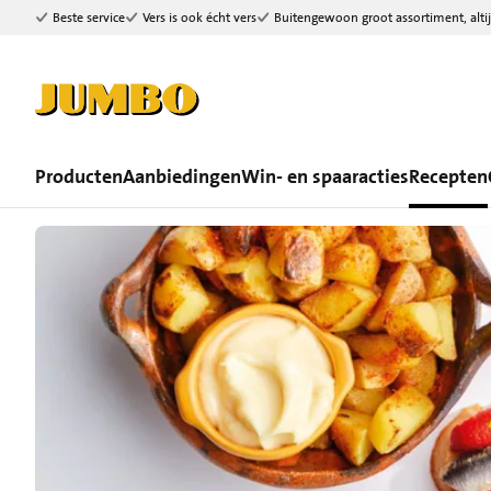
Beste service
Vers is ook écht vers
Buitengewoon groot assortiment, altij
Ga naar zoeken
Ga naar hoofdinhoud
Producten
Aanbiedingen
Win- en spaaracties
Recepten