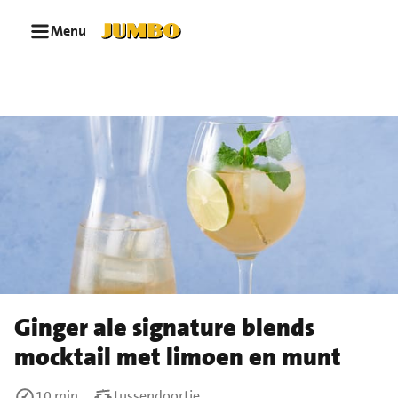
Ga naar zoeken
Ga naar hoofdinhoud
Menu
Ginger ale signature blends
mocktail met limoen en munt
10 min
tussendoortje