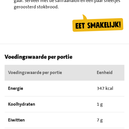
gaar. Serveer met de saffraanaïoli en een paar sneetjes
geroosterd stokbrood.
Voedingswaarde per portie
Voedingswaarde per portie
Eenheid
Energie
347 kcal
Koolhydraten
1 g
Eiwitten
7 g