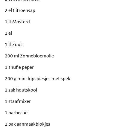
2 el Citroensap
1 tl Mosterd
1 ei
1 tl Zout
200 ml Zonnebloemolie
1 snufje peper
200 g mini-kipspiesjes met spek
1 zak houtskool
1 staafmixer
1 barbecue
1 pak aanmaakblokjes