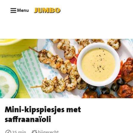
Ga naar zoeken
Ga naar hoofdinhoud
Menu
Mini-kipspiesjes met
saffraanaïoli
25 min
bijgerecht