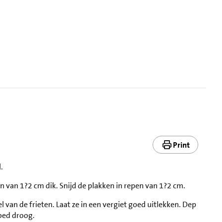
Print
.
en van 1?2 cm dik. Snijd de plakken in repen van 1?2 cm.
an de frieten. Laat ze in een vergiet goed uitlekken. Dep
oed droog.