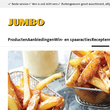
Beste service
Vers is ook écht vers
Buitengewoon groot assortiment, altij
Ga naar zoeken
Ga naar hoofdinhoud
Producten
Aanbiedingen
Win- en spaaracties
Recepten