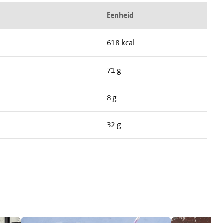
Eenheid
618 kcal
71 g
8 g
32 g