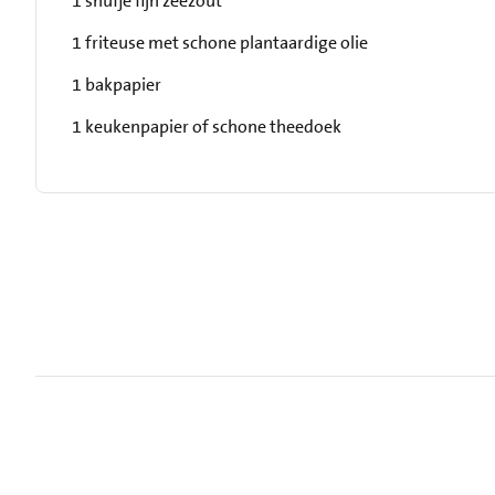
1 snufje fijn zeezout
1 friteuse met schone plantaardige olie
1 bakpapier
1 keukenpapier of schone theedoek