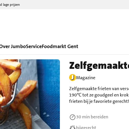
d lage prijzen
Over Jumbo
Service
Foodmarkt Gent
Zelfgemaakte
Magazine
Zelfgemaakte frieten van vers
190℃ tot ze goudgeel en krokan
frieten bij je favoriete gerecht
30 min
bereiden
bijgerecht