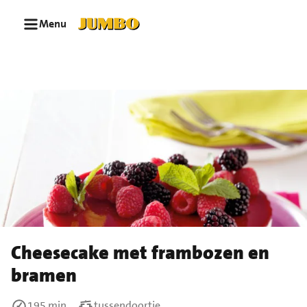
Ga naar zoeken
Ga naar hoofdinhoud
Menu
Cheesecake met frambozen en
bramen
195 min
tussendoortje