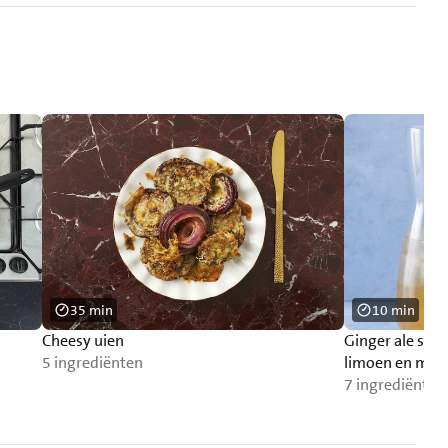
35 min
10 min
Cheesy uien
Ginger ale sig
5 ingrediënten
limoen en mun
7 ingrediënten