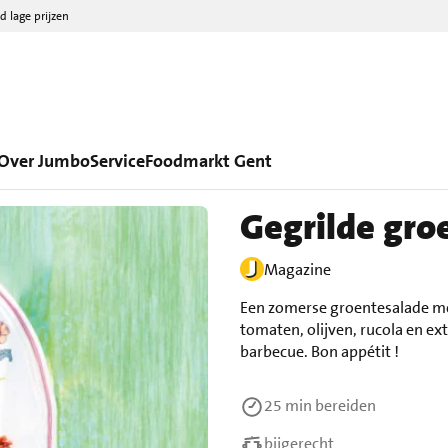
d lage prijzen
Over Jumbo
Service
Foodmarkt Gent
Gegrilde gro
Magazine
Een zomerse groentesalade me
tomaten, olijven, rucola en ext
barbecue. Bon appétit !
25 min
bereiden
bijgerecht