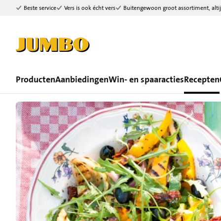
Beste service
Vers is ook écht vers
Buitengewoon groot assortiment, altij
Ga naar zoeken
Ga naar hoofdinhoud
Producten
Aanbiedingen
Win- en spaaracties
Recepten