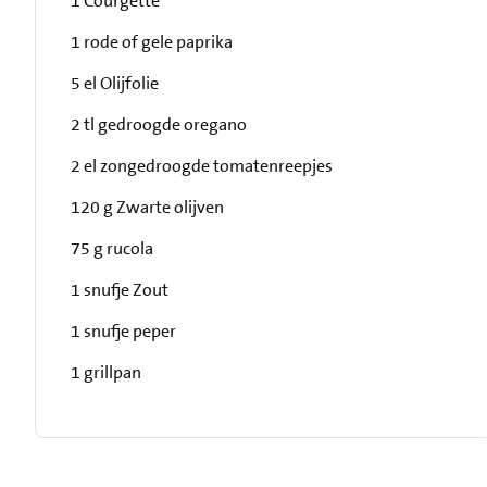
1 Courgette
1 rode of gele paprika
5 el Olijfolie
2 tl gedroogde oregano
2 el zongedroogde tomatenreepjes
120 g Zwarte olijven
75 g rucola
1 snufje Zout
1 snufje peper
1 grillpan