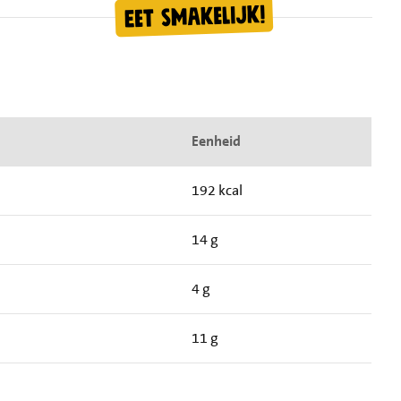
Eenheid
192 kcal
14 g
4 g
11 g