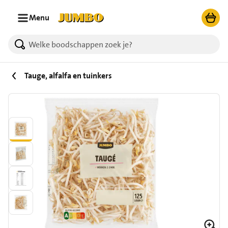
Ga naar zoeken
Ga naar hoofdinhoud
Menu
Tauge, alfalfa en tuinkers