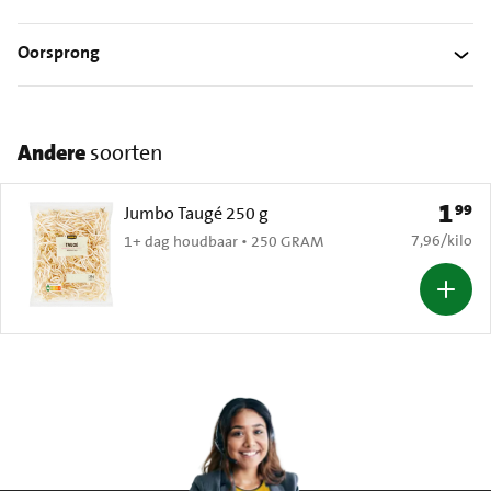
Oorsprong
Andere
soorten
1
99
Prijs: 
Jumbo Taugé 250 g
€ 7,96 per k
7,96
/
kilo
1+ dag houdbaar • 250 GRAM