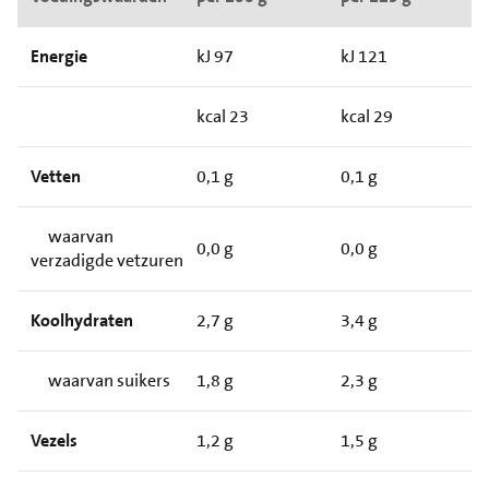
Energie
kJ 97
kJ 121
kcal 23
kcal 29
Vetten
0,1 g
0,1 g
waarvan
0,0 g
0,0 g
verzadigde vetzuren
Koolhydraten
2,7 g
3,4 g
waarvan suikers
1,8 g
2,3 g
Vezels
1,2 g
1,5 g