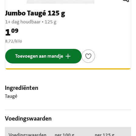
Jumbo Taugé 125 g
1+ dag houdbaar
•
125 g
1
09
Prijs: € 1,09
€ 8,72 per kilo
8,72
/
kilo
Toevoegen aan mandje
Ingrediënten
Taugé
Voedingswaarden
Voedingswaarden
per 100 g
per 125 g