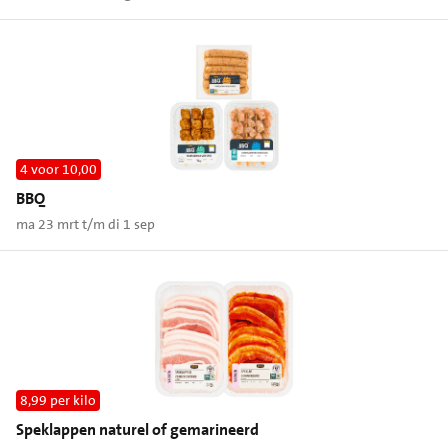
4 voor 10,00
BBQ
ma 23 mrt t/m di 1 sep
8,99 per kilo
Speklappen naturel of gemarineerd