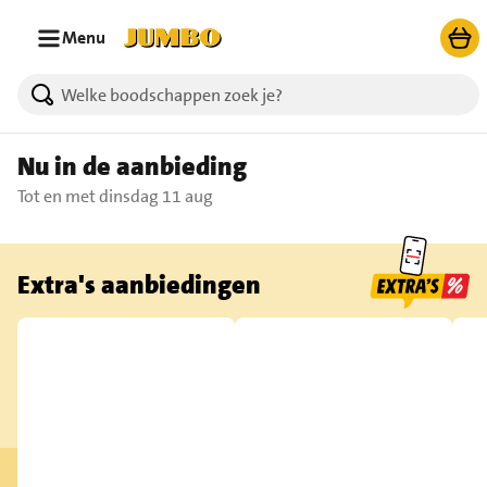
Ga naar zoeken
Ga naar hoofdinhoud
Menu
Nu in de aanbieding
Tot en met dinsdag 11 aug
Extra's aanbiedingen