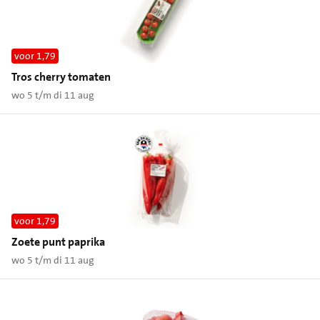
voor 1,79
Tros cherry tomaten
wo 5 t/m di 11 aug
voor 1,79
Zoete punt paprika
wo 5 t/m di 11 aug