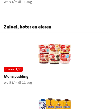
wo 5 t/m di 11 aug
Zuivel, boter en eieren
2 voor 3,00
Mona pudding
wo 5 t/m di 11 aug