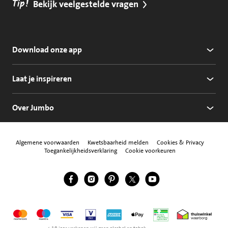
Tip!
Bekijk veelgestelde vragen
Download onze app
Laat je inspireren
Over Jumbo
Algemene voorwaarden
Kwetsbaarheid melden
Cookies & Privacy
Toegankelijkheidsverklaring
Cookie voorkeuren
Jumbo Facebook
Jumbo Instagram
Jumbo Pinterest
Jumbo Twitter
Jumbo YouTube
Volg ons
Mastercard
Maestro
Visa
Vpay
American Express
Apple Pay
Aanbiedersmedicijne
Thuiswinkel w