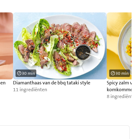
30 min
30 min
 en
Diamanthaas van de bbq tataki style
Spicy zalm va
11 ingrediënten
komkommersa
8 ingrediënten