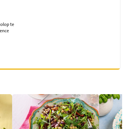
volop te
ience