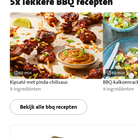
5x lekkere BBQ recepten
60 min
40 min
Kipsaté met pinda-chilisaus
BBQ-kalkoenrack
9 ingrediënten
9 ingrediënten
Bekijk alle bbq recepten