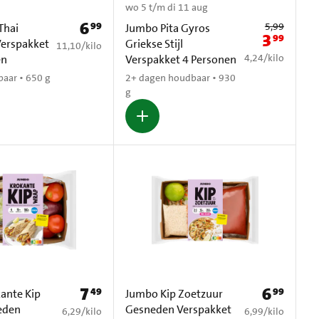
wo 5 t/m di 11 aug
6
99
Oude prijs: € 5,9
Prijs: € 6,99
5,99
Thai
Jumbo Pita Gyros
3
99
Nieuwe prij
erspakket
Griekse Stijl
€ 11,10 per kilo
11,10
/
kilo
€ 4,24 per kilo
4,24
/
kilo
en
Verspakket 4 Personen
aar • 650 g
2+ dagen houdbaar • 930
g
7
6
49
99
Prijs: € 7,49
Prijs: € 6,99
ante Kip
Jumbo Kip Zoetzuur
eden
Gesneden Verspakket
€ 6,29 per kilo
€ 6,99 per kilo
6,29
/
kilo
6,99
/
kilo