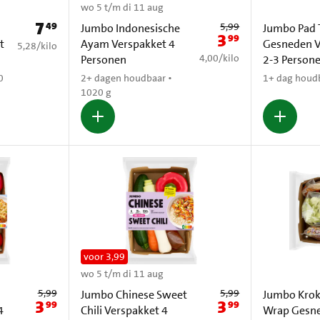
wo 5 t/m di 11 aug
7
49
Oude prijs: € 5,99
Prijs: € 7,49
5,99
Jumbo Indonesische
Jumbo Pad 
3
99
Nieuwe prijs: € 3,99
t
Ayam Verspakket 4
Gesneden V
€ 5,28 per kilo
5,28
/
kilo
€ 4,00 per kilo
4,00
/
kilo
Personen
2-3 Person
0
2+ dagen houdbaar •
1+ dag houdb
1020 g
voor 3,99
wo 5 t/m di 11 aug
Oude prijs: € 5,99
Oude prijs: € 5,99
5,99
5,99
Jumbo Chinese Sweet
Jumbo Krok
3
3
99
99
Nieuwe prijs: € 3,99
Nieuwe prijs: € 3,99
4
Chili Verspakket 4
Wrap Gesn