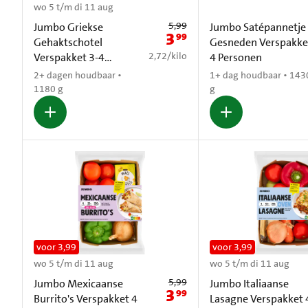
wo 5 t/m di 11 aug
Oude prijs: € 5,99
5,99
Jumbo Griekse
Jumbo Satépannetje
3
99
Nieuwe prijs: € 3,99
Gehaktschotel
Gesneden Verspakke
€ 2,72 per kilo
2,72
/
kilo
Verspakket 3-4
4 Personen
Personen
2+ dagen houdbaar •
1+ dag houdbaar • 143
1180 g
g
voor 3,99
voor 3,99
wo 5 t/m di 11 aug
wo 5 t/m di 11 aug
Oude prijs: € 5,99
5,99
Jumbo Mexicaanse
Jumbo Italiaanse
3
99
Nieuwe prijs: € 3,99
Burrito's Verspakket 4
Lasagne Verspakket 