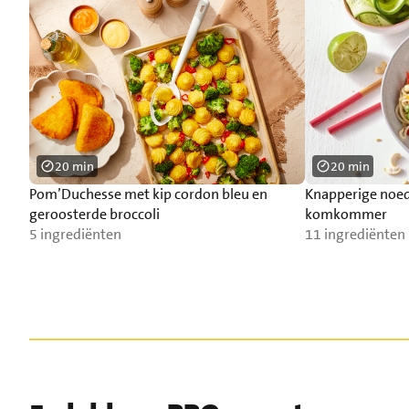
20 min
20 min
Pom’Duchesse met kip cordon bleu en
Knapperige noed
geroosterde broccoli
komkommer
5 ingrediënten
11 ingrediënten