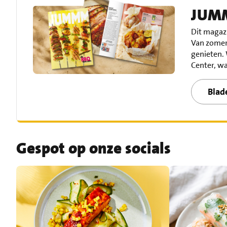
JUMM
Dit magazi
Van zomers
genieten.
Center, wa
Blad
Gespot op onze socials