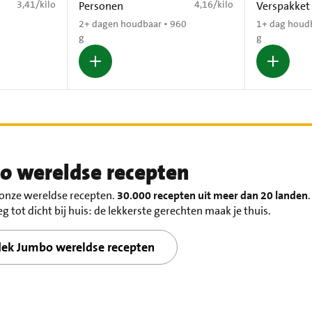
€ 3,41 per kilo
€ 4,16 per kilo
3,41
/
kilo
4,16
/
kilo
Personen
Verspakket
2+ dagen houdbaar • 960
1+ dag houd
g
g
o wereldse recepten
 onze wereldse recepten.
30.000 recepten uit meer dan 20 landen
.
g tot dicht bij huis: de lekkerste gerechten maak je thuis.
ek Jumbo wereldse recepten