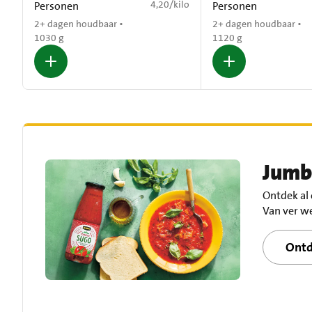
€ 4,20 per kilo
4,20
/
kilo
Personen
Personen
2+ dagen houdbaar •
2+ dagen houdbaar •
1030 g
1120 g
Jumb
Ontdek al
Van ver we
Ontd