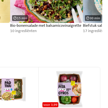
15 min
30 min
Bio-bonensalade met balsamicovinaigrette
Biefstuk salade
10 ingrediënten
17 ingrediënte
voor 3,99