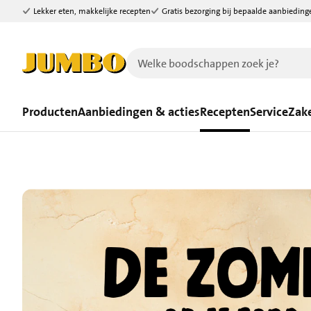
Lekker eten, makkelijke recepten
Gratis bezorging bij bepaalde aanbieding
Ga naar zoeken
Ga naar hoofdinhoud
Producten
Aanbiedingen & acties
Recepten
Service
Zake