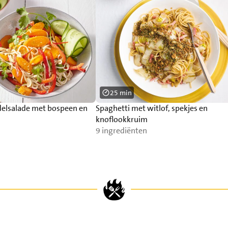
25 min
elsalade met bospeen en
Spaghetti met witlof, spekjes en
knoflookkruim
9 ingrediënten