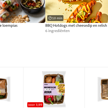
10 min
e loempias
BBQ Hotdogs met cheesedip en relish
6 ingrediënten
voor 3,99