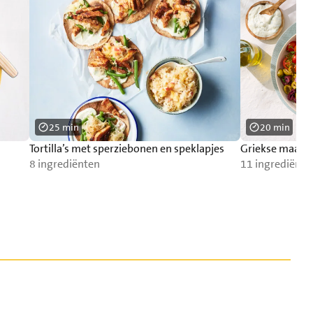
25 min
20 min
Tortilla’s met sperziebonen en speklapjes
Griekse maalti
8 ingrediënten
11 ingrediënte