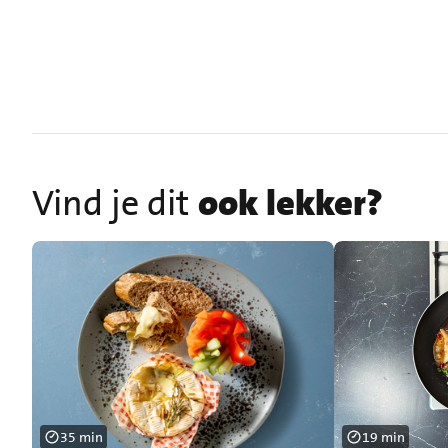
Vind je dit
ook lekker?
35 min
19 min