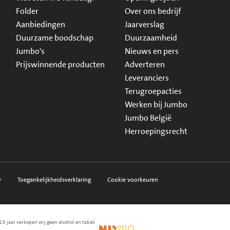
Folder
Over ons bedrijf
Aanbiedingen
Jaarverslag
Duurzame boodschap
Duurzaamheid
Jumbo's
Nieuws en pers
Prijswinnende producten
Adverteren
Leveranciers
Terugroepacties
Werken bij Jumbo
Jumbo België
Herroepingsrecht
y
Toegankelijkheidsverklaring
Cookie voorkeuren
18 jaar verkopen wij geen alcohol en tabak
en.nl
waarborg
NIX18