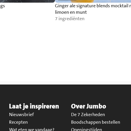
ngs
Ginger ale signature blends mocktail
limoen en munt
7 ingrediënten
Laat je inspireren
Over Jumbo
Nieuwsbrief
De 7 Zekerheden
Recepten
Boodschappen bestellen
Wat eten we vandaag?
Openingstijden