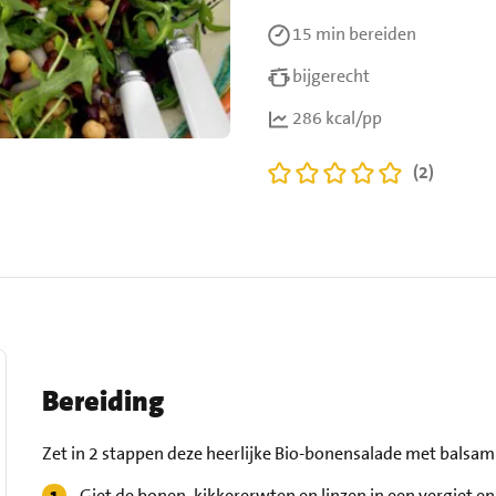
15 min
bereiden
bijgerecht
286 kcal/pp
(2)
Bereiding
Zet in 2 stappen deze heerlijke Bio-bonensalade met balsami
Giet de bonen, kikkererwten en linzen in een vergiet e