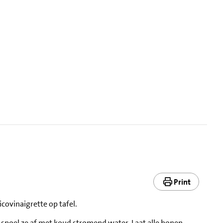
Print
covinaigrette op tafel.
n spoel ze af met koud stromend water. Laat alle bonen