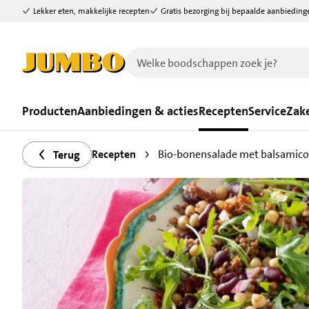
Lekker eten, makkelijke recepten
Gratis bezorging bij bepaalde aanbieding
Ga naar zoeken
Ga naar hoofdinhoud
Producten
Aanbiedingen & acties
Recepten
Service
Zake
Recepten
Bio-bonensalade met balsamico
Terug