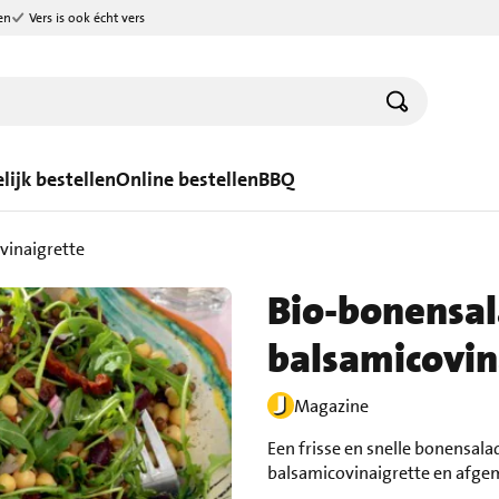
en
Vers is ook écht vers
lijk bestellen
Online bestellen
BBQ
vinaigrette
Bio-bonensa
balsamicovin
Magazine
Een frisse en snelle bonensal
balsamicovinaigrette en afgem