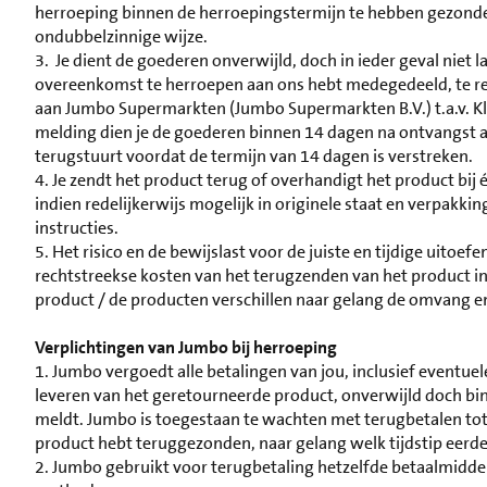
herroeping binnen de herroepingstermijn te hebben gezonde
ondubbelzinnige wijze.
3. Je dient de goederen onverwijld, doch in ieder geval niet 
overeenkomst te herroepen aan ons hebt medegedeeld, te ret
aan Jumbo Supermarkten (Jumbo Supermarkten B.V.) t.a.v. K
melding dien je de goederen binnen 14 dagen na ontvangst aan
terugstuurt voordat de termijn van 14 dagen is verstreken.
4. Je zendt het product terug of overhandigt het product bij
indien redelijkerwijs mogelijk in originele staat en verpakki
instructies.
5. Het risico en de bewijslast voor de juiste en tijdige uitoefe
rechtstreekse kosten van het terugzenden van het product i
product / de producten verschillen naar gelang de omvang e
Verplichtingen van Jumbo bij herroeping
1. Jumbo vergoedt alle betalingen van jou, inclusief eventue
leveren van het geretourneerde product, onverwijld doch b
meldt. Jumbo is toegestaan te wachten met terugbetalen tot z
product hebt teruggezonden, naar gelang welk tijdstip eerde
2. Jumbo gebruikt voor terugbetaling hetzelfde betaalmiddel d