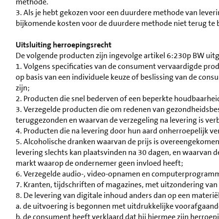
methode.
3. Als je hebt gekozen voor een duurdere methode van lever
bijkomende kosten voor de duurdere methode niet terug te 
Uitsluiting herroepingsrecht
De volgende producten zijn ingevolge artikel 6:230p BW uit
1. Volgens specificaties van de consument vervaardigde prod
op basis van een individuele keuze of beslissing van de cons
zijn;
2. Producten die snel bederven of een beperkte houdbaarhe
3. Verzegelde producten die om redenen van gezondheidsbes
teruggezonden en waarvan de verzegeling na levering is ve
4. Producten die na levering door hun aard onherroepelijk 
5. Alcoholische dranken waarvan de prijs is overeengekomen
levering slechts kan plaatsvinden na 30 dagen, en waarvan d
markt waarop de ondernemer geen invloed heeft;
6. Verzegelde audio-, video-opnamen en computerprogramma
7. Kranten, tijdschriften of magazines, met uitzondering v
8. De levering van digitale inhoud anders dan op een materiël
a. de uitvoering is begonnen met uitdrukkelijke voorafgaa
b. de consument heeft verklaard dat hij hiermee zijn herroepi