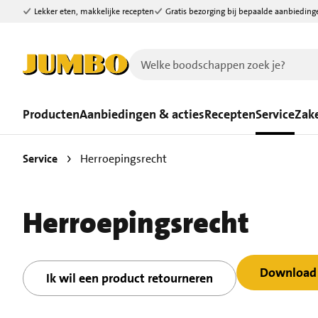
Lekker eten, makkelijke recepten
Gratis bezorging bij bepaalde aanbieding
Ga naar zoeken
Ga naar hoofdinhoud
Producten
Aanbiedingen & acties
Recepten
Service
Zake
Service
Herroepingsrecht
Herroepingsrecht
Download 
Ik wil een product retourneren