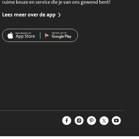
ruime keuze en service die je van ons gewend bent!
Lees meer over de app
Jumbo Facebook
Jumbo Instagram
Jumbo Pinterest
Jumbo Twitter
Jumbo YouT
Volg ons