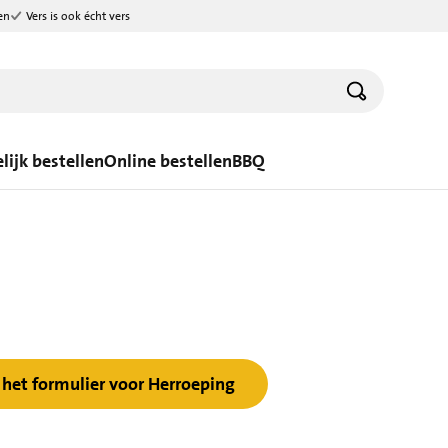
en
Vers is ook écht vers
lijk bestellen
Online bestellen
BBQ
het formulier voor Herroeping