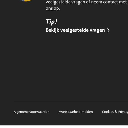
veelgestelde vragen of neem contact met
ons op
.
Tip!
Bekijk veelgestelde vragen
Algemene voorwaarden
Kwetsbaarheid melden
Cookies & Privac
Voorwaarden, privacy en sitemap