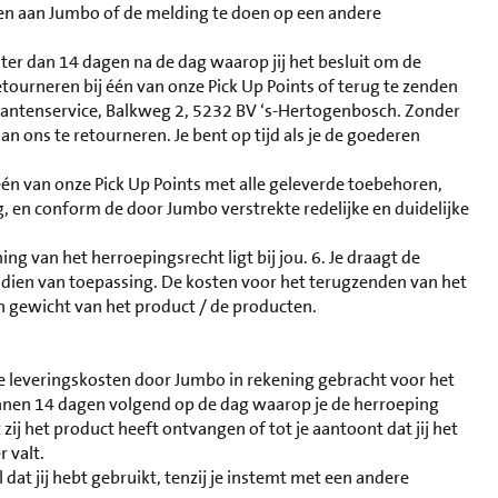
n aan Jumbo of de melding te doen op een andere
later dan 14 dagen na de dag waarop jij het besluit om de
ourneren bij één van onze Pick Up Points of terug te zenden
lantenservice, Balkweg 2, 5232 BV ‘s-Hertogenbosch. Zonder
 ons te retourneren. Je bent op tijd als je de goederen
 één van onze Pick Up Points met alle geleverde toebehoren,
ng, en conform de door Jumbo verstrekte redelijke en duidelijke
ning van het herroepingsrecht ligt bij jou. 6. Je draagt de
ndien van toepassing. De kosten voor het terugzenden van het
n gewicht van het product / de producten.
le leveringskosten door Jumbo in rekening gebracht voor het
innen 14 dagen volgend op de dag waarop je de herroeping
ij het product heeft ontvangen of tot je aantoont dat jij het
r valt.
at jij hebt gebruikt, tenzij je instemt met een andere