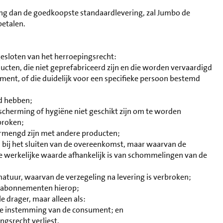
ing dan de goedkoopste standaardlevering, zal Jumbo de
betalen.
gesloten van het herroepingsrecht:
ucten, die niet geprefabriceerd zijn en die worden vervaardigd
ument, of die duidelijk voor een specifieke persoon bestemd
id hebben;
cherming of hygiëne niet geschikt zijn om te worden
rbroken;
vermengd zijn met andere producten;
 bij het sluiten van de overeenkomst, maar waarvan de
e werkelijke waarde afhankelijk is van schommelingen van de
tuur, waarvan de verzegeling na levering is verbroken;
an abonnementen hierop;
e drager, maar alleen als:
nde instemming van de consument; en
ngsrecht verliest.