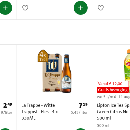
l
Vanaf € 12,00
Gratis bezorging
wo 5 t/m di 11 au
2
7
49
19
Prijs: € 2,49
Prijs: € 7,19
La Trappe - Witte
Lipton Ice Tea Sp
Trappist - Fles - 4 x
Green Citrus No
2,49 per liter
€ 5,45 per liter
49
/
liter
5,45
/
liter
330ML
500 ml
500 ml