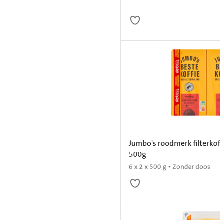
Jumbo's roodmerk filterkoff
500g
6 x 2 x 500 g • Zonder doos