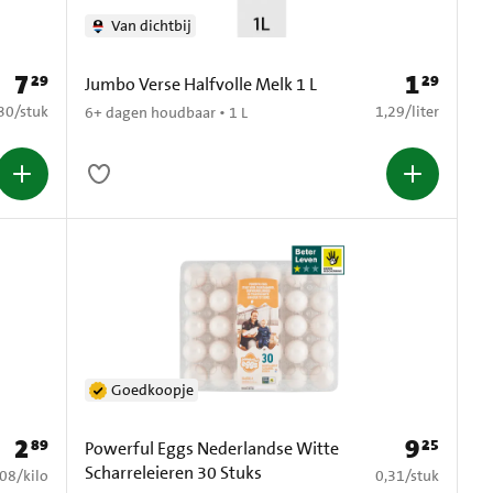
Van dichtbij
7
1
29
29
Prijs: € 7,29
Prijs: € 1,29
Jumbo Verse Halfvolle Melk 1 L
0,30 per stuk
€ 1,29 per liter
30
/
stuk
1,29
/
liter
6+ dagen houdbaar • 1 L
Goedkoopje
2
9
89
25
Prijs: € 2,89
Prijs: € 9,25
Powerful Eggs Nederlandse Witte
Scharreleieren 30 Stuks
4,08 per kilo
€ 0,31 per stuk
,08
/
kilo
0,31
/
stuk