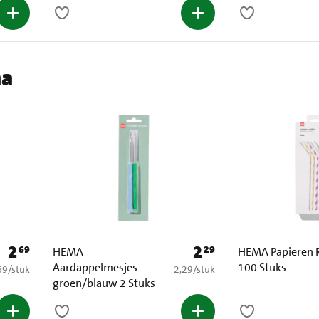
ma
2
2
69
29
Prijs: € 2,69
Prijs: € 2,29
HEMA
HEMA Papieren R
Aardappelmesjes
100 Stuks
2,69 per stuk
€ 2,29 per stuk
69
/
stuk
2,29
/
stuk
groen/blauw 2 Stuks