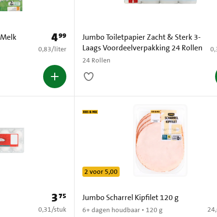
4
99
Prijs: € 4,99
 Melk
Jumbo Toiletpapier Zacht & Sterk 3-
Laags Voordeelverpakking 24 Rollen
€ 0,83 per liter
€ 
0,83
/
liter
0,
24 Rollen
2 voor 5,00
3
75
Prijs: € 3,75
Jumbo Scharrel Kipfilet 120 g
€ 0,31 per stuk
€ 2
0,31
/
stuk
24
6+ dagen houdbaar • 120 g