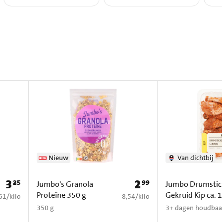
Nieuw
Van dichtbij
3
2
25
99
Prijs: € 3,25
Prijs: € 2,99
Jumbo's Granola
Jumbo Drumstic
Proteïne 350 g
Gekruid Kip ca. 
3,61 per kilo
€ 8,54 per kilo
61
/
kilo
8,54
/
kilo
350 g
3+ dagen houdbaa