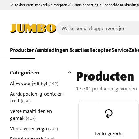
Lekker eten, makkelijke recepten
Gratis bezorging bij bepaalde aanbieding
Ga naar zoeken
Ga naar hoofdinhoud
Producten
Aanbiedingen & acties
Recepten
Service
Zake
Filters
Producten
17701 producten gevonden.
Categorieën
Alles voor je BBQ!
(195)
17.701 producten gevonden
resultaten
Aardappelen, groente en
fruit
(666)
resultaten
Verse maaltijden en
gemak
(427)
resultaten
Vlees, vis en vega
(703)
Eerder gekocht
resultaten