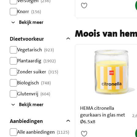
Verstegen
(236)
resultaten
Knorr
(156)
resultaten
Bekijk meer
Moois van he
Dieetvoorkeur
Vegetarisch
(923)
resultaten
Plantaardig
(1902)
resultaten
Zonder suiker
(315)
resultaten
Biologisch
(748)
resultaten
Glutenvrij
(604)
resultaten
Bekijk meer
HEMA citronella
geurkaars in glas met
€ 
2,
Aanbiedingen
Ø6.5x8
Alle aanbiedingen
(1125)