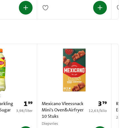
g
1
3
99
79
Prijs: € 1,99
Prijs: € 3,79
arkling
Mexicano Vleessnack
Red B
 Sugar
Mini's Oven&Airfryer
Editi
€ 3,98 per liter
€ 12,63 per kilo
3,98
/
liter
12,63
/
kilo
10 Stuks
24 x 2
Diepvries