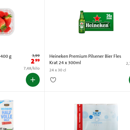
Oude prijs: € 3,99
3,99
 400 g
Heineken Premium Pilsener Bier Fles
2
99
Nieuwe prijs: € 2,99
Krat 24 x 300ml
€ 
2,
€ 7,48 per kilo
7,48
/
kilo
24 x 30 cl