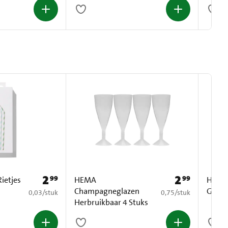
2
2
99
99
Prijs: € 2,99
Prijs: € 2,99
ietjes
HEMA
HEMA 
Champagneglazen
Groot
€ 0,03 per stuk
€ 0,75 per stuk
0,03
/
stuk
0,75
/
stuk
Herbruikbaar 4 Stuks