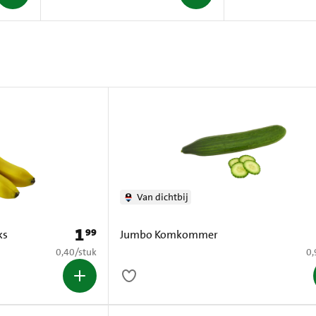
Van dichtbij
1
99
Prijs: € 1,99
ks
Jumbo Komkommer
€ 0,40 per stuk
€ 
0,40
/
stuk
0,