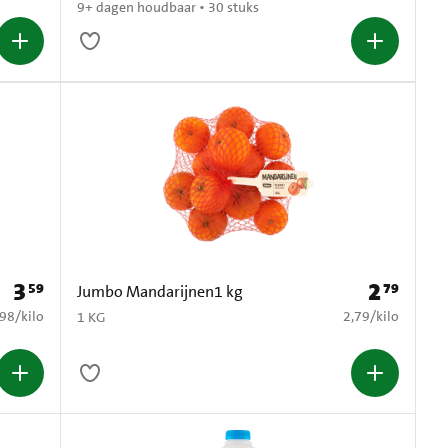
9+ dagen houdbaar • 30 stuks
3
2
59
79
Prijs: € 3,59
Prijs: € 2,79
Jumbo Mandarijnen1 kg
8,98 per kilo
€ 2,79 per kilo
,98
/
kilo
2,79
/
kilo
1 KG