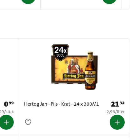
0
21
99
32
Prijs: € 0,99
Prijs: € 21,32
Hertog Jan - Pils - Krat - 24 x 300ML
0,99 per stuk
€ 2,96 per liter
99
/
stuk
2,96
/
liter