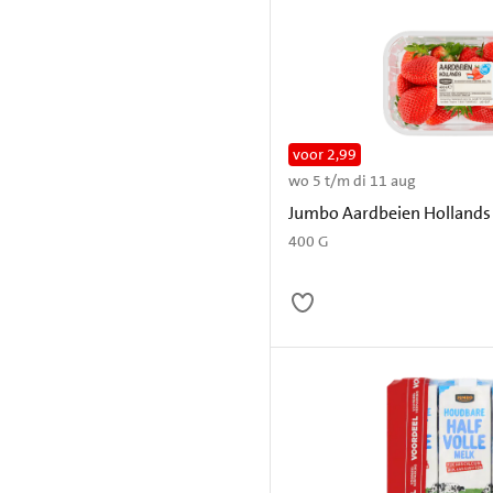
voor 2,99
wo 5 t/m di 11 aug
Jumbo Aardbeien Hollands
400 G