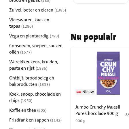
Brood en gebak
(288)
resultaten
Zuivel, boter en eieren
(1385)
resultaten
Vleeswaren, kaas en
tapas
(1280)
resultaten
Nu populair
Vega en plantaardig
(793)
resultaten
Conserven, soepen, sauzen,
oliën
(1677)
resultaten
Wereldkeukens, kruiden,
pasta en rijst
(1886)
resultaten
Ontbijt, broodbeleg en
bakproducten
(1353)
resultaten
Nieuw
Koek, snoep, chocolade en
chips
(1950)
resultaten
Jumbo Crunchy Muesli
Koffie en thee
(905)
Pure Chocolade 900 g
€ 
3,
resultaten
Frisdrank en sappen
(1142)
900 g
resultaten