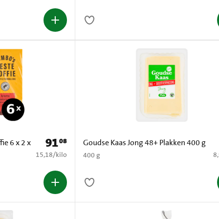
91
08
Prijs: € 91,08
ie 6 x 2 x
Goudse Kaas Jong 48+ Plakken 400 g
€ 15,18 per kilo
€ 
15,18
/
kilo
8
400 g