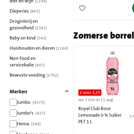
Bier en wijn
(1194)
resultaten
Diepvries
(865)
resultaten
Drogisterij en
gezondheid
(1381)
Zomerse borre
resultaten
Baby en kind
(543)
resultaten
Huishouden en dieren
(1144)
resultaten
Non-food en
servicebalie
(445)
resultaten
Bewuste voeding
(1792)
resultaten
Merken
2 voor 3,25
wo 5 t/m di 11 aug
Jumbo
(4573)
Royal Club Rose
resultaten
Jumbo's
(427)
Lemonade 0 % Suiker
€ 
2,
resultaten
PET 1 L
Hema
(348)
resultaten